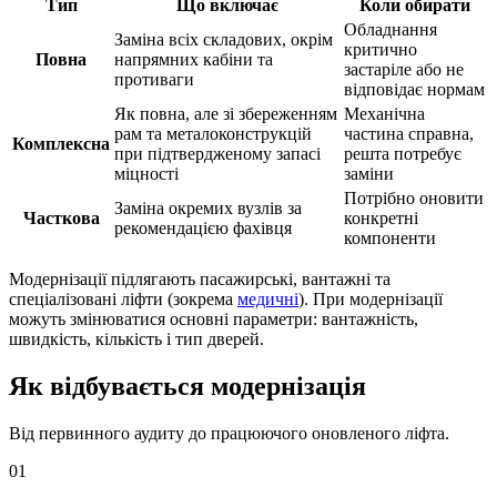
Тип
Що включає
Коли обирати
Обладнання
Заміна всіх складових, окрім
критично
Повна
напрямних кабіни та
застаріле або не
противаги
відповідає нормам
Як повна, але зі збереженням
Механічна
рам та металоконструкцій
частина справна,
Комплексна
при підтвердженому запасі
решта потребує
міцності
заміни
Потрібно оновити
Заміна окремих вузлів за
Часткова
конкретні
рекомендацією фахівця
компоненти
Модернізації підлягають пасажирські, вантажні та
спеціалізовані ліфти (зокрема
медичні
). При модернізації
можуть змінюватися основні параметри: вантажність,
швидкість, кількість і тип дверей.
Як відбувається модернізація
Від первинного аудиту до працюючого оновленого ліфта.
01