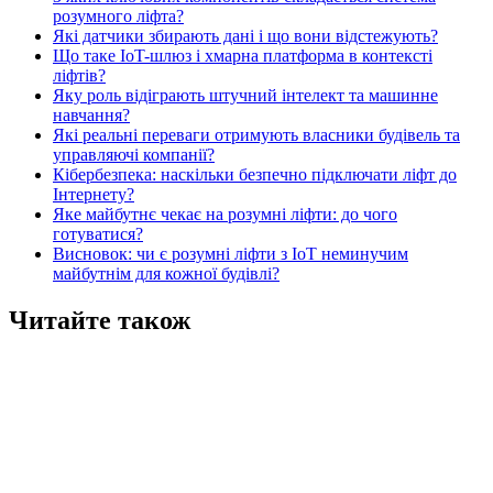
розумного ліфта?
Які датчики збирають дані і що вони відстежують?
Що таке IoT-шлюз і хмарна платформа в контексті
ліфтів?
Яку роль відіграють штучний інтелект та машинне
навчання?
Які реальні переваги отримують власники будівель та
управляючі компанії?
Кібербезпека: наскільки безпечно підключати ліфт до
Інтернету?
Яке майбутнє чекає на розумні ліфти: до чого
готуватися?
Висновок: чи є розумні ліфти з IoT неминучим
майбутнім для кожної будівлі?
Читайте також