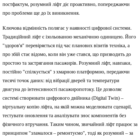
постфактум, розумний ліфт діє проактивно, попереджаючи
про проблеми ще до їх виникнення.
Ключова відмінність полягає у наявності цифрової системи.
Традиційний ліфт є ізольованою механічною одиницею. Його
"здоров'я" перевіряється під час планових візитів техніка, а
про збій стає відомо, коли він уже стався, що призводить до
простою та застрягання пасажирів. Розумний ліфт, навпаки,
постійно "спілкується" з хмарною платформою, передаючи
тисячі точок даних: від вібрації дверей та температури
двигуна до інтенсивності пасажиропотоку. Це дозволяє
системі створювати цифрового двійника (Digital Twin) –
віртуальну копію ліфта, на якій можна моделювати сценарії,
тестувати оновлення та аналізувати знос компонентів без
фізичного втручання. Таким чином, звичайний ліфт працює за
принципом "зламалося – ремонтуємо", тоді як розумний – за