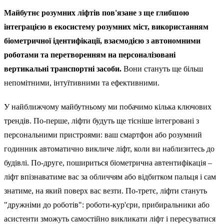
Майбутнє розумних ліфтів пов'язане з ще глибшою
інтеграцією в екосистему розумних міст, використанням
біометричної ідентифікації, взаємодією з автономними
роботами та перетворенням на персоналізовані
вертикальні транспортні засоби.
Вони стануть ще більш
непомітними, інтуїтивними та ефективними.
У найближчому майбутньому ми побачимо кілька ключових
трендів. По-перше, ліфти будуть ще тісніше інтегровані з
персональними пристроями: ваш смартфон або розумний
годинник автоматично викличе ліфт, коли ви наблизитесь до
будівлі. По-друге, пошириться біометрична автентифікація –
ліфт впізнаватиме вас за обличчям або відбитком пальця і сам
знатиме, на який поверх вас везти. По-третє, ліфти стануть
"дружніми до роботів": роботи-кур'єри, прибиральники або
асистенти зможуть самостійно викликати ліфт і пересуватися