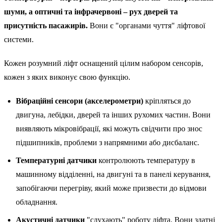
шуми, а оптичні та інфрачервоні – рух дверей та
присутність пасажирів.
Вони є "органами чуття" ліфтової
системи.
Кожен розумний ліфт оснащений цілим набором сенсорів,
кожен з яких виконує свою функцію.
Вібраційні сенсори (акселерометри)
кріпляться до
двигуна, лебідки, дверей та інших рухомих частин. Вони
виявляють мікровібрації, які можуть свідчити про знос
підшипників, проблеми з напрямними або дисбаланс.
Температурні датчики
контролюють температуру в
машинному відділенні, на двигуні та в панелі керування,
запобігаючи перегріву, який може призвести до відмови
обладнання.
Акустичні датчики
"слухають" роботу ліфта. Вони здатні