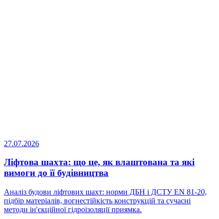
27.07.2026
Ліфтова шахта: що це, як влаштована та які
вимоги до її будівництва
Аналіз будови ліфтових шахт: норми ДБН і ДСТУ EN 81-20,
підбір матеріалів, вогнестійкість конструкцій та сучасні
методи ін'єкційної гідроізоляції приямка.