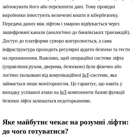
заблокувати його або перехопити дані. Тому провідні
виробники інвестують величезні кошти в кібербезпеку.
Передача даних між ліфтом і хмарою відбувається через
зашифровані канали (аналогічно до банківських транзакцій).
Доступ до платформи суворо контролюється, а сама
інфраструктура проходить регулярні аудити безпеки та тести
на проникнення. Важливо, щоб операційні системи ліфта
(управління рухом, дверима, безпекою) були фізично або
логічно ізольовані від комунікаційної
IoT
-системи, яка
займається лише моніторингом. Це гарантує, що навіть у
випадку успішної атаки на
IoT
-компоненти базові функції
безпеки ліфта залишаться недоторканими.
Яке майбутнє чекає на розумні ліфти:
до чого готуватися?