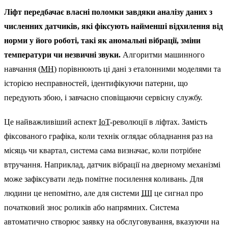
Ліфт передбачає власні поломки завдяки аналізу даних з
численних датчиків, які фіксують найменші відхилення від
норми у його роботі, такі як аномальні вібрації, зміни
температури чи незвичні звуки.
Алгоритми машинного
навчання (
МН
) порівнюють ці дані з еталонними моделями та
історією несправностей, ідентифікуючи патерни, що
передують збою, і завчасно сповіщаючи сервісну службу.
Це найважливіший аспект
IoT
-революції в ліфтах. Замість
фіксованого графіка, коли технік оглядає обладнання раз на
місяць чи квартал, система сама визначає, коли потрібне
втручання. Наприклад, датчик вібрації на дверному механізмі
може зафіксувати ледь помітне посилення коливань. Для
людини це непомітно, але для системи
ШІ
це сигнал про
початковий знос роликів або напрямних. Система
автоматично створює заявку на обслуговування, вказуючи на