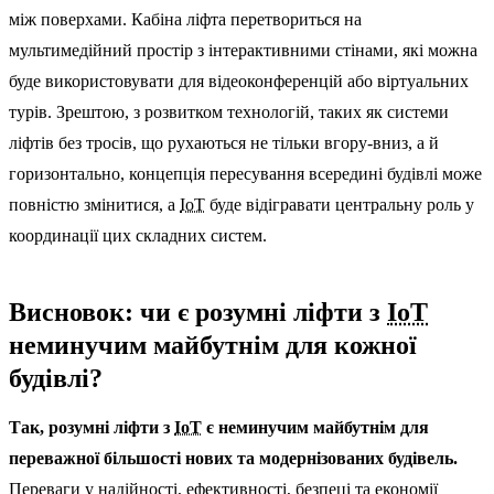
між поверхами. Кабіна ліфта перетвориться на
мультимедійний простір з інтерактивними стінами, які можна
буде використовувати для відеоконференцій або віртуальних
турів. Зрештою, з розвитком технологій, таких як системи
ліфтів без тросів, що рухаються не тільки вгору-вниз, а й
горизонтально, концепція пересування всередині будівлі може
повністю змінитися, а
IoT
буде відігравати центральну роль у
координації цих складних систем.
Висновок: чи є розумні ліфти з
IoT
неминучим майбутнім для кожної
будівлі?
Так, розумні ліфти з
IoT
є неминучим майбутнім для
переважної більшості нових та модернізованих будівель.
Переваги у надійності, ефективності, безпеці та економії