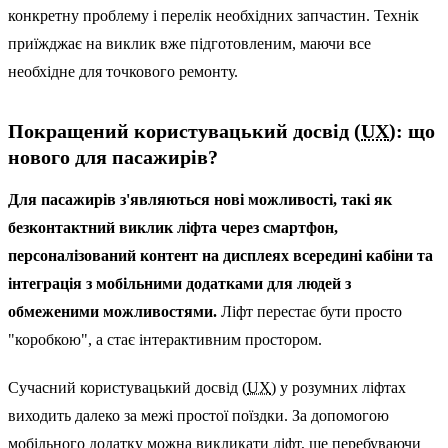
конкретну проблему і перелік необхідних запчастин. Технік
приїжджає на виклик вже підготовленим, маючи все
необхідне для точкового ремонту.
Покращений користувацький досвід (
UX
): що
нового для пасажирів?
Для пасажирів з'являються нові можливості, такі як
безконтактний виклик ліфта через смартфон,
персоналізований контент на дисплеях всередині кабіни та
інтеграція з мобільними додатками для людей з
обмеженими можливостями.
Ліфт перестає бути просто
"коробкою", а стає інтерактивним простором.
Сучасний користувацький досвід (
UX
) у розумних ліфтах
виходить далеко за межі простої поїздки. За допомогою
мобільного додатку можна викликати ліфт, ще перебуваючи