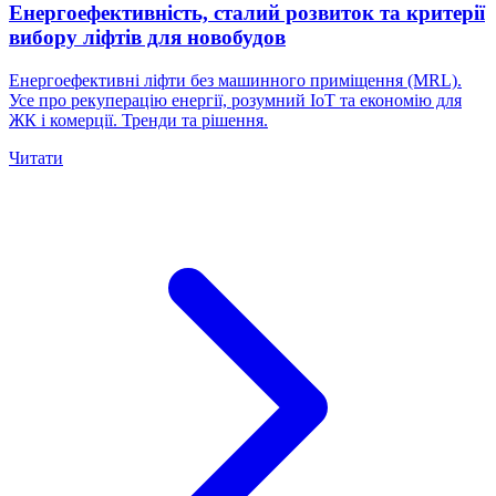
Енергоефективність, сталий розвиток та критерії
вибору ліфтів для новобудов
Енергоефективні ліфти без машинного приміщення (MRL).
Усе про рекуперацію енергії, розумний IoT та економію для
ЖК і комерції. Тренди та рішення.
Читати