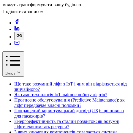
можуть трансформувати вашу будівлю.
Поділитися записом
Зміст
Що таке розумний ліфт з IoT і чим він відрізняється від
звичайного?
Як саме технологія IoT змінює роботу ліфтів?
Прогнозне обслуговування (Predictive Maintenance): як
ліфт передбачає власні поломки?
Покращений користувацький досвід (UX): що нового
для пасажирів?
Енергоефективність та сталий розвиток: як розумні
ліфти економлять ресурси?
З яких ключових компонентів складається система