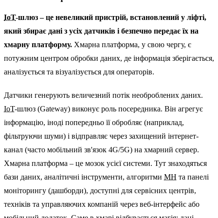
IoT
-шлюз – це невеликий пристрій, встановлений у ліфті,
який збирає дані з усіх датчиків і безпечно передає їх на
хмарну платформу.
Хмарна платформа, у свою чергу, є
потужним центром обробки даних, де інформація зберігається,
аналізується та візуалізується для операторів.
Датчики генерують величезний потік необроблених даних.
IoT
-шлюз (Gateway) виконує роль посередника. Він агрегує
інформацію, іноді попередньо її обробляє (наприклад,
фільтруючи шуми) і відправляє через захищений інтернет-
канал (часто мобільний зв'язок 4G/5G) на хмарний сервер.
Хмарна платформа – це мозок усієї системи. Тут знаходяться
бази даних, аналітичні інструменти, алгоритми
МН
та панелі
моніторингу (дашборди), доступні для сервісних центрів,
техніків та управляючих компаній через веб-інтерфейс або
мобільний додаток. Саме в хмарі відбувається магія: дані