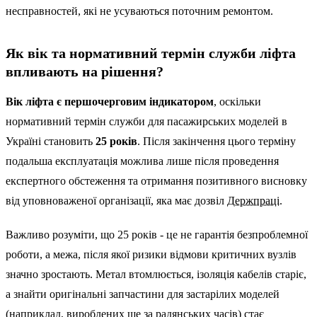
несправностей, які не усуваються поточним ремонтом.
Як вік та нормативний термін служби ліфта
впливають на рішення?
Вік ліфта є першочерговим індикатором
, оскільки
нормативний термін служби для пасажирських моделей в
Україні становить
25 років
. Після закінчення цього терміну
подальша експлуатація можлива лише після проведення
експертного обстеження та отримання позитивного висновку
від уповноваженої організації, яка має дозвіл
Держпраці
.
Важливо розуміти, що 25 років - це не гарантія безпроблемної
роботи, а межа, після якої ризики відмови критичних вузлів
значно зростають. Метал втомлюється, ізоляція кабелів старіє,
а знайти оригінальні запчастини для застарілих моделей
(наприклад, вироблених ще за радянських часів) стає