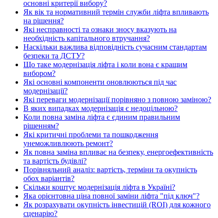
основні критерії вибору?
Як вік та нормативний термін служби ліфта впливають
на рішення?
Які несправності та ознаки зносу вказують на
необхідність капітального втручання?
Наскільки важлива відповідність сучасним стандартам
безпеки та ДСТУ?
Що таке модернізація ліфта і коли вона є кращим
вибором?
Які основні компоненти оновлюються під час
модернізації?
Які переваги модернізації порівняно з повною заміною?
В яких випадках модернізація є недоцільною?
Коли повна заміна ліфта є єдиним правильним
рішенням?
Які критичні проблеми та пошкодження
унеможливлюють ремонт?
Як повна заміна впливає на безпеку, енергоефективність
та вартість будівлі?
Порівняльний аналіз: вартість, терміни та окупність
обох варіантів?
Скільки коштує модернізація ліфта в Україні?
Яка орієнтовна ціна повної заміни ліфта "під ключ"?
Як розрахувати окупність інвестицій (ROI) для кожного
сценарію?