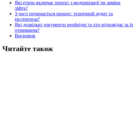
Які етапи включає проєкт з модернізації чи заміни
ліфта?
З чого починається процес: технічний аудит та
експертиза?
Які дозвільні документи необхідні та хто відповідає за їх
отримання?
Висновок
Читайте також