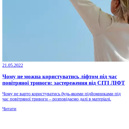
21.05.2022
Чому не можна користуватись ліфтом під час
повітряної тривоги: застереження від СІТІ ЛІФТ
Чому не варто користуватись будь-якими підйомниками під
час повітряної тривоги – розповідаємо далі в матеріалі.
Читати