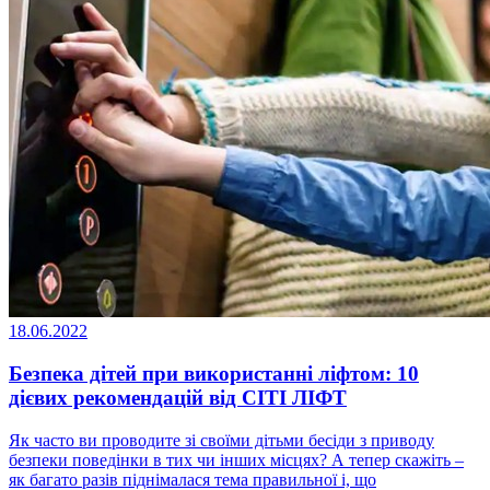
18.06.2022
Безпека дітей при використанні ліфтом: 10
дієвих рекомендацій від СІТІ ЛІФТ
Як часто ви проводите зі своїми дітьми бесіди з приводу
безпеки поведінки в тих чи інших місцях? А тепер скажіть –
як багато разів піднімалася тема правильної і, що