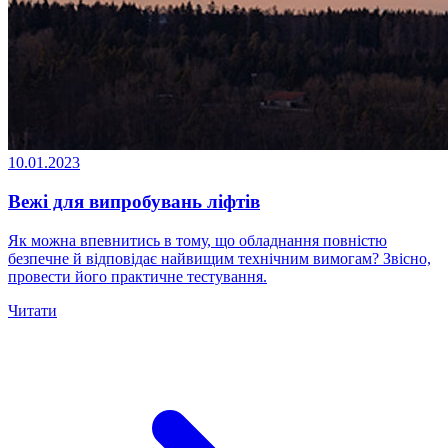
10.01.2023
Вежі для випробувань ліфтів
Як можна впевнитись в тому, що обладнання повністю
безпечне й відповідає найвищим технічним вимогам? Звісно,
провести його практичне тестування.
Читати